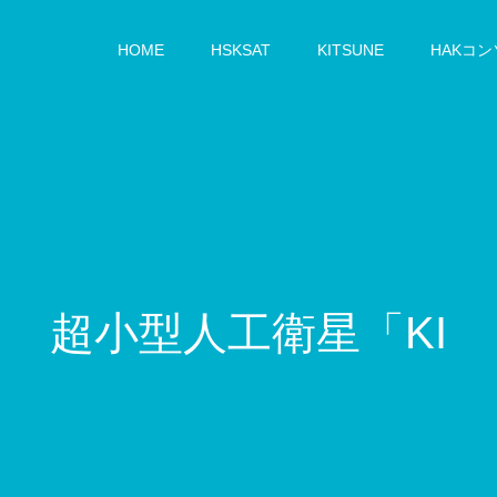
HOME
HSKSAT
KITSUNE
HAKコ
超
小
型
人
工
衛
星
「
K
I
T
S
U