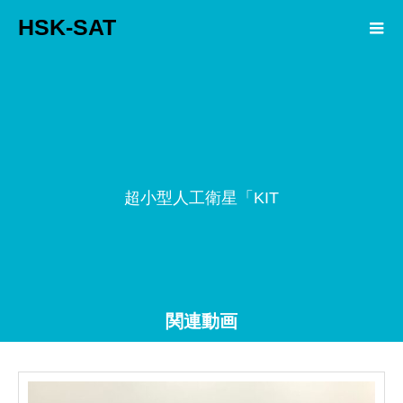
HSK-SAT
超
小
型
人
工
衛
星
「
K
I
T
S
U
関連動画