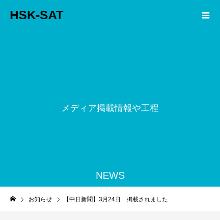
HSK-SAT
メ
デ
ィ
ア
掲
載
情
報
や
工
程
ス
NEWS
お知らせ
【中日新聞】3月24日 掲載されました