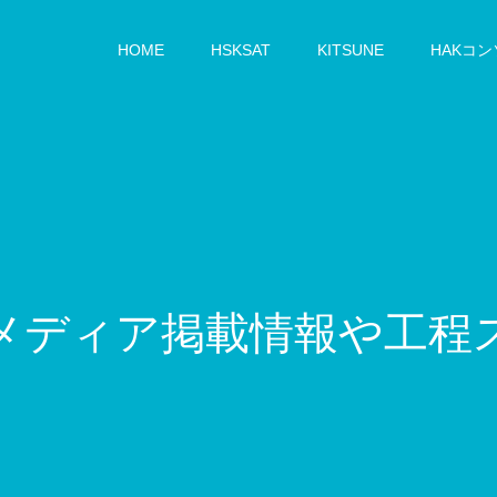
HOME
HSKSAT
KITSUNE
HAKコ
ィ
ア
掲
載
情
報
や
工
程
ス
ケ
ジ