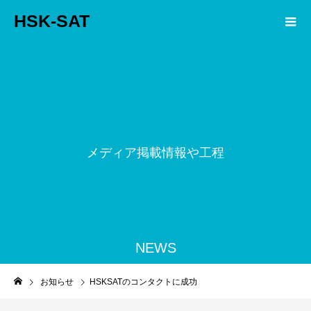
HSK-SAT
メ
デ
ィ
ア
掲
載
情
報
や
工
程
ス
NEWS
お知らせ
HSKSATのコンタクトに成功