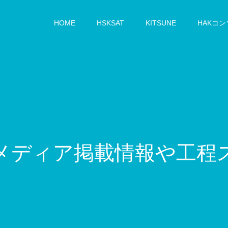
HOME
HSKSAT
KITSUNE
HAKコ
ィ
ア
掲
載
情
報
や
工
程
ス
ケ
ジ