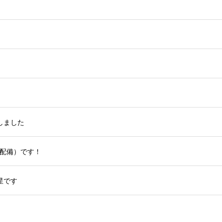
しました
（＝配備）です！
星です