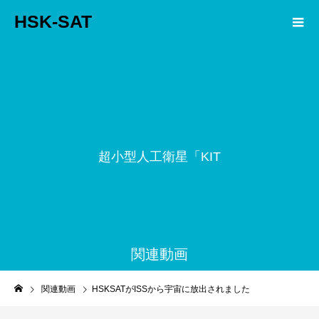
HSK-SAT
超
小
型
人
工
衛
星
「
K
I
T
S
関連動画
関連動画
HSKSATがISSから宇宙に放出されました